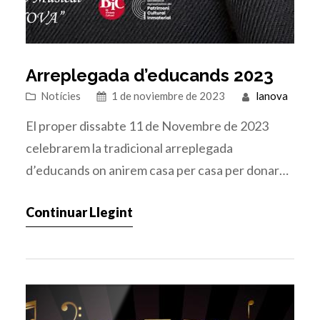
Arreplegada d’educands 2023
Notícies
1 de noviembre de 2023
lanova
El proper dissabte 11 de Novembre de 2023
celebrarem la tradicional arreplegada
d’educands on anirem casa per casa per donar
entrada als nous membres de la nostra banda
Continuar Llegint
d’enguany.