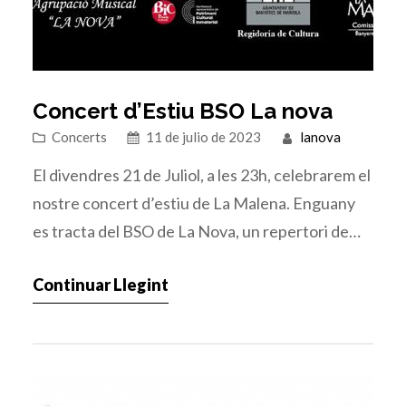
Concert d’Estiu BSO La nova
Concerts
11 de julio de 2023
lanova
El divendres 21 de Juliol, a les 23h, celebrarem el
nostre concert d’estiu de La Malena. Enguany
es tracta del BSO de La Nova, un repertori de
bandes sonores que esperem que gaudeixen
Continuar Llegint
com a públic. L’entrada al concert es gratuïta,
però hauran de recollir les invitacions
prèviament a la Biblioteca Municipal o a
l’Oficina…