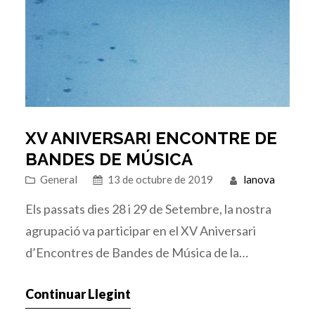
XV ANIVERSARI ENCONTRE DE
BANDES DE MÚSICA
General
13 de octubre de 2019
lanova
Els passats dies 28 i 29 de Setembre, la nostra
agrupació va participar en el XV Aniversari
d’Encontres de Bandes de Música de la
Comunitat Valenciana. Es va celebrar al complex
Continuar Llegint
de Marina d’Or, a la localitat d’Oropesa del Mar.