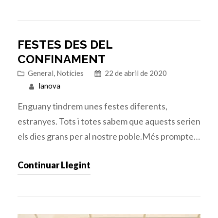
12 de novembre amb l’arreplegada d’educands,
amb la qual, donem la benvinguda…
FESTES DES DEL
CONFINAMENT
General
, 
Notícies
22 de abril de 2020
lanova
Enguany tindrem unes festes diferents,
estranyes. Tots i totes sabem que aquests serien
els dies grans per al nostre poble.Més prompte
que tard, tornarem a eixir al carrer a desfilar, a
Continuar Llegint
ajuntar-nos amb la nostra esquadra, amics,
companys, músics…Però ara toca viure-ho des
de casa.Perquè aquesta espera es faça menys
dura, des de l’Agrupació Musical…