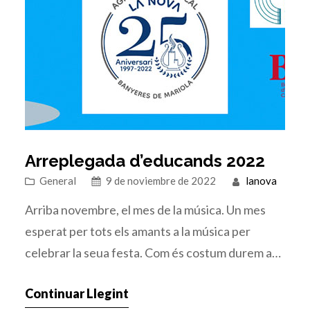
Arreplegada d’educands 2022
General
9 de noviembre de 2022
lanova
Arriba novembre, el mes de la música. Un mes
esperat per tots els amants a la música per
celebrar la seua festa. Com és costum durem a
terme actes amb motiu de la festivitat de Santa
Continuar Llegint
Cecilia. Iniciarem la festivitat el proper dissabte