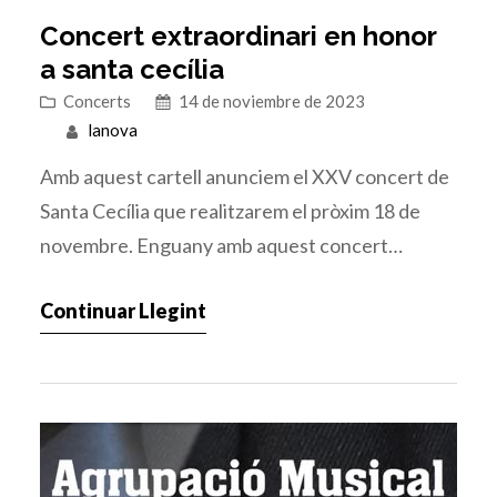
Concert extraordinari en honor
a santa cecília
Concerts
14 de noviembre de 2023
lanova
Amb aquest cartell anunciem el XXV concert de
Santa Cecília que realitzarem el pròxim 18 de
novembre. Enguany amb aquest concert
acomiadarem a Antonio Lillo, que ha estat al
Continuar Llegint
capdavant de la banda durant 15 anys i donarem
la benvinguda al nostre nou director, Miguel
Ángel Grau Martínez, amb el que esperem
gaudir fent música…