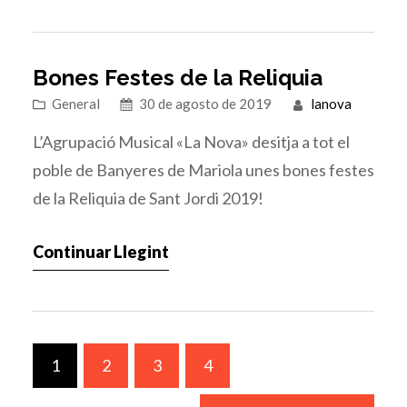
Dins de la programació, l’Agrupació Musical La
Nova va fer una actuació el dissabte dia…
Bones Festes de la Reliquia
General
30 de agosto de 2019
lanova
L’Agrupació Musical «La Nova» desitja a tot el
poble de Banyeres de Mariola unes bones festes
de la Reliquia de Sant Jordi 2019!
Continuar Llegint
1
2
3
4