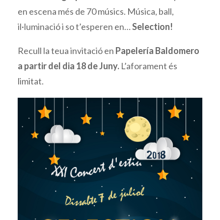
en escena més de 70 músics. Música, ball,
il·luminació i so t’esperen en…
Selection!
Recull la teua invitació en
Papelería Baldomero
a partir del dia 18 de Juny.
L’aforament és
limitat.