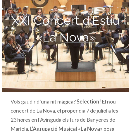
XXI Concert d’Estiu
«La Nova»
Vols gaudir d’una nit màgica?
Selection!
El nou
concert de La Nova, el proper dia 7 de juliol a les
23 hores en l’Avinguda els furs de Banyeres de
Mariola.
L’Agrupació Musical «La Nova»
posa